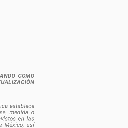
OMANDO COMO
TUALIZACIÓN
lica establece
ase, medida o
vistos en las
de México, así