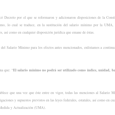
có Decreto por el que se reformaron y adicionaron disposiciones de la Consti
mo, lo cual se traduce, en la sustitución del salario mínimo por la UMA, 
es, así como en cualquier disposición jurídica que emane de éstas.
so del Salario Mínimo para los efectos antes mencionados, enlistamos a continu
El salario mínimo no podrá ser utilizado como índice, unidad, b
na que: “
stablece que una vez que éste entre en vigor, todas las menciones al Salario
gaciones y supuestos previstos en las leyes federales, estatales, así como en cu
e Medida y Actualización (UMA).