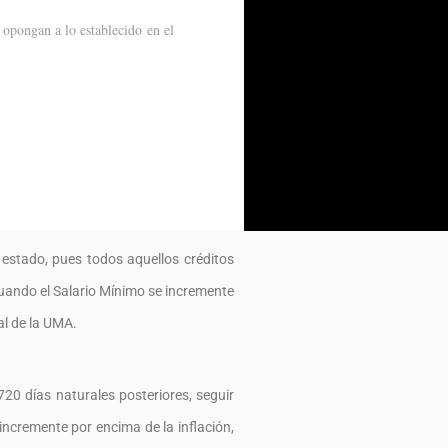
 opongan a lo establecido en el
 estado, pues todos aquellos créditos
Cuando el Salario Mínimo se incremente
al de la UMA.
720 días naturales posteriores, seguir
incremente por encima de la inflación,