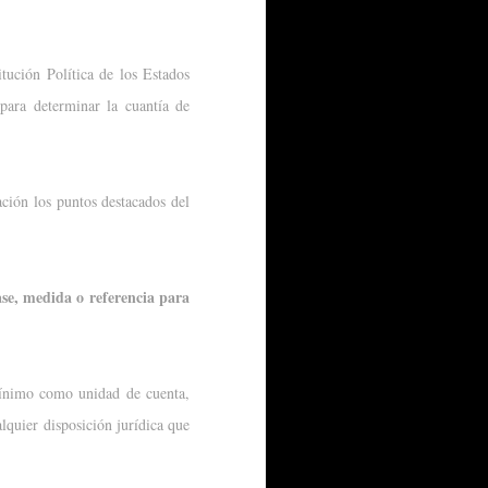
tución Política de los Estados
para determinar la cuantía de
ación los puntos destacados del
ase, medida o referencia para
 Mínimo como unidad de cuenta,
alquier disposición jurídica que