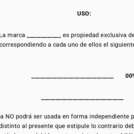
USO:
 La marca
____________
es propiedad exclusiva de 
correspondiendo a cada uno de ellos el siguient
_____________________________ 00
_____________________________
ca NO podrá ser usada en forma independiente po
distinto al presente que estipule lo contrario d