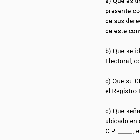
a) Que es u
presente con
de sus dere
de este con
b) Que se i
Electoral, 
c) Que su C
el Registro
d) Que seña
ubicado en c
C.P. _____, 