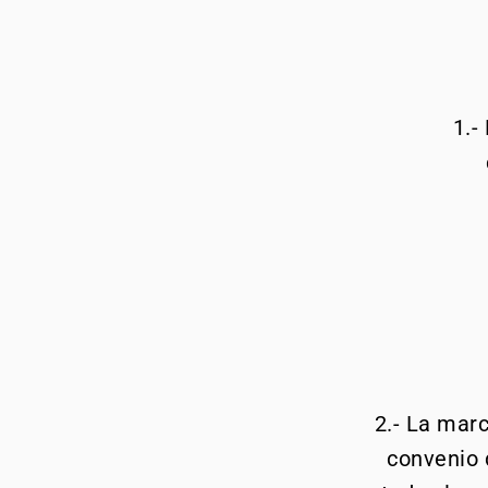
1.-
2.- La mar
convenio 