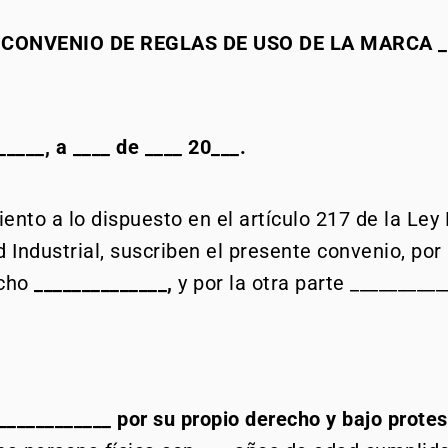
CONVENIO DE REGLAS DE USO DE LA MARCA __
____, a ____ de ____ 20___.
ento a lo dispuesto en el artículo 217 de la Ley
 Industrial, suscriben el presente convenio, por
echo
______________,
y por la otra parte _________
 ____________ por su propio derecho y bajo protes