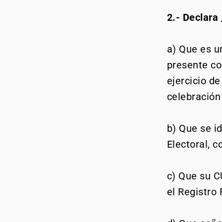
2.- Declara
a) Que es u
presente con
ejercicio d
celebración
b) Que se i
Electoral, 
c) Que su C
el Registro