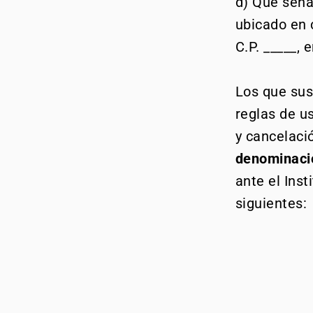
d) Que seña
ubicado en c
C.P. _____, 
Los que sus
reglas de us
y cancelaci
denominaci
ante el Inst
siguientes: