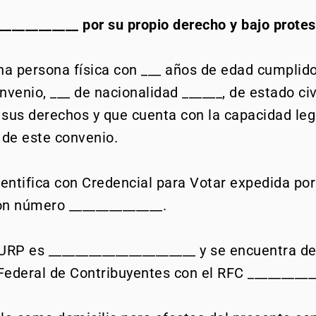
 ____________ por su propio derecho y bajo protes
na persona física con ___ años de edad cumplido
venio, ___ de nacionalidad ______, de estado civ
e sus derechos y que cuenta con la capacidad leg
 de este convenio.
dentifica con Credencial para Votar expedida por 
con número ______________.
URP es ______________________ y se encuentra d
 Federal de Contribuyentes con el RFC __________