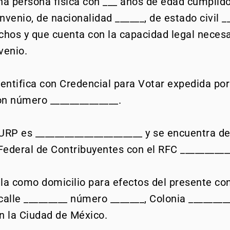
na persona física con ___ años de edad cumplido
venio, de nacionalidad ______, de estado civil __
chos y que cuenta con la capacidad legal necesa
venio.
dentifica con Credencial para Votar expedida por 
con número ______________.
URP es ______________________ y se encuentra d
 Federal de Contribuyentes con el RFC __________
la como domicilio para efectos del presente con
alle _________ número _______, Colonia _________
en la Ciudad de México.