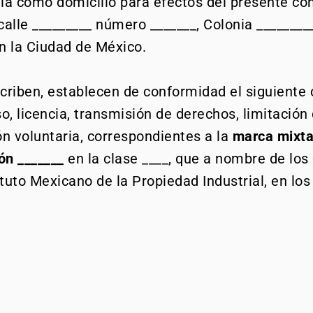
la como domicilio para efectos del presente con
alle _________ número _______, Colonia _________
en la Ciudad de México.
criben, establecen de conformidad el siguiente 
o, licencia, transmisión de derechos, limitación
ón voluntaria, correspondientes a la
marca mixta
ón
_______
en la clase ____, que a nombre de los 
ituto Mexicano de la Propiedad Industrial, en lo