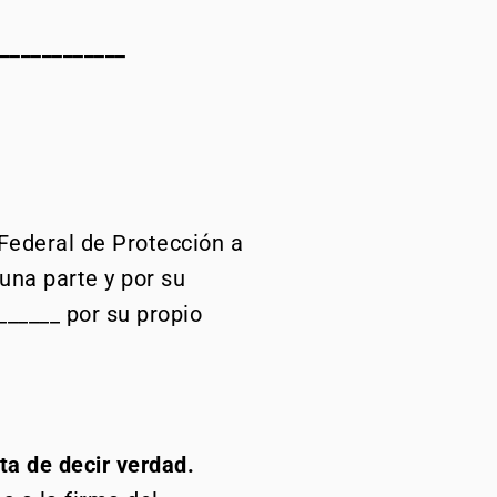
___________
 Federal de Protección a
 una parte y por su
_______ por su propio
ta de decir verdad.