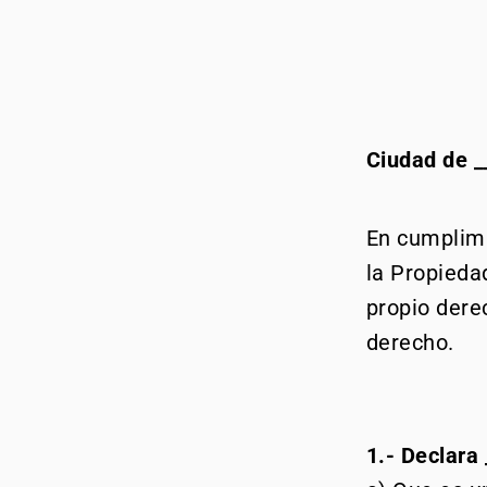
Ciudad de __
En cumplimi
la Propiedad
propio der
derecho.
1.- Declara