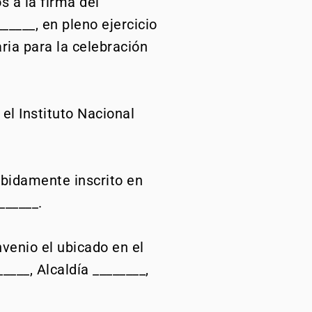
s a la firma del
_____, en pleno ejercicio
ria para la celebración
el Instituto Nacional
ebidamente inscrito en
______.
venio el ubicado en el
____, Alcaldía ________,