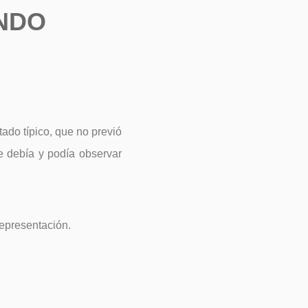
NDO
ado típico, que no previó
ue debía y podía observar
representación.